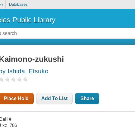
on
Databases
les Public Library
Kaimono-zukushi
by Ishida, Etsuko
Place Hold
Add To List
Share
Call #
J xz I786