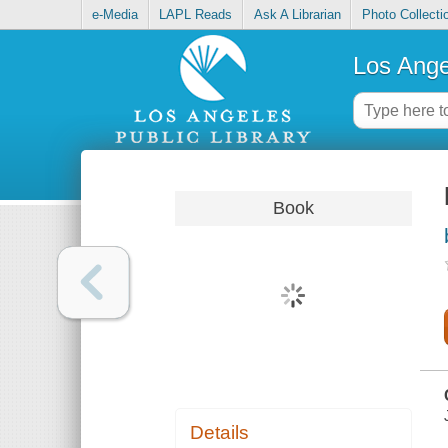
e-Media
LAPL Reads
Ask A Librarian
Photo Collecti
Los Ange
Book
Details