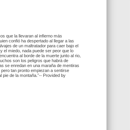
 que la llevaran al infierno más
ien confió ha despertado al llegar a las
alvajes de un maltratador para caer bajo el
or y el miedo, nada puede ser peor que lo
cuentra al borde de la muerte junto al rio,
Muchos son los peligros que habrá de
ntras se enredan en una maraña de mentiras
, pero tan pronto empiezan a sentirse
l pie de la montaña."-- Provided by