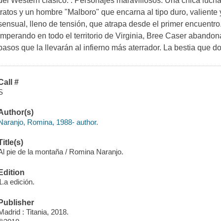
del Western clásico. . Personajes maravillosos: Una chica luch
tratos y un hombre "Malboro" que encarna al tipo duro, valiente 
sensual, lleno de tensión, que atrapa desde el primer encuentro
imperando en todo el territorio de Virginia, Bree Caser abandon
pasos que la llevarán al infierno más aterrador. La bestia que d
Call #
S
Author(s)
Naranjo, Romina, 1988- author.
Title(s)
Al pie de la montaña / Romina Naranjo.
Edition
1.a edición.
Publisher
Madrid : Titania, 2018.