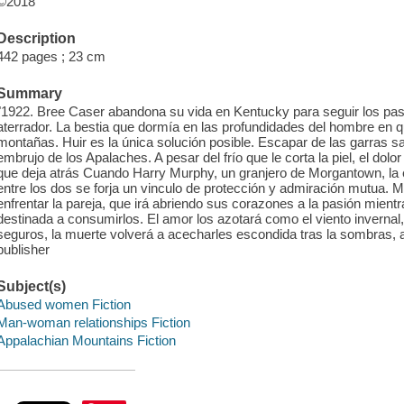
©2018
Description
442 pages ; 23 cm
Summary
"1922. Bree Caser abandona su vida en Kentucky para seguir los pasos
aterrador. La bestia que dormía en las profundidades del hombre en qu
montañas. Huir es la única solución posible. Escapar de las garras s
embrujo de los Apalaches. A pesar del frío que le corta la piel, el dol
que deja atrás Cuando Harry Murphy, un granjero de Morgantown, la en
entre los dos se forja un vinculo de protección y admiración mutua. 
enfrentar la pareja, que irá abriendo sus corazones a la pasión mie
destinada a consumirlos. El amor los azotará como el viento invernal
seguros, la muerte volverá a acecharles escondida tras la sombras, a
publisher
Subject(s)
Abused women Fiction
Man-woman relationships Fiction
Appalachian Mountains Fiction