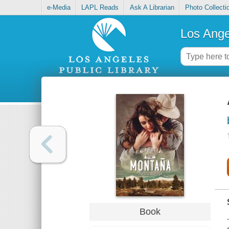
e-Media
LAPL Reads
Ask A Librarian
Photo Collecti
Los Ange
Book