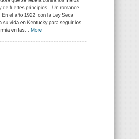
adora que se rebela contra los malos
y de fuertes principios. . Un romance
. En el año 1922, con la Ley Seca
a su vida en Kentucky para seguir los
ormía en las
…
More