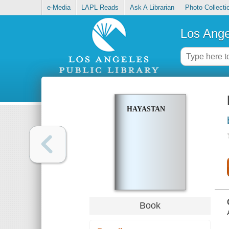
e-Media
LAPL Reads
Ask A Librarian
Photo Collecti
Los Ange
HAYASTAN
Book