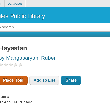
on
Databases
les Public Library
Hayastan
by Mangasaryan, Ṛuben
Place Hold
Add To List
Share
Call #
A 947.92 M2767 folio