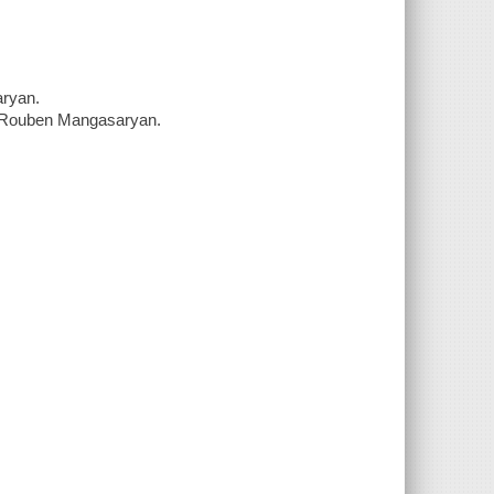
aryan.
uben Mangasaryan.