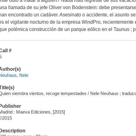
este odio a matar a alguien? Nada más regresar de sus vacacion
una llamada de su jefe Oliver von Bodenstein: debe presentar
han encontrado un cadáver. Asesinato o accidente, el asunto ser
es el vigilante nocturno de la empresa WindPro, recientemente 
que polémica construcción de un parque eólico en el Taunus ; p
Call #
S
Author(s)
Neuhaus, Nele
Title(s)
Quien siembra vientos, recoge tempestades / Nele Neuhaus ; traducc
Publisher
Madrid : Maeva Ediciones, [2015]
©2015
Description