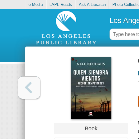
e-Media
LAPL Reads
Ask A Librarian
Photo Collecti
Los Ange
Book