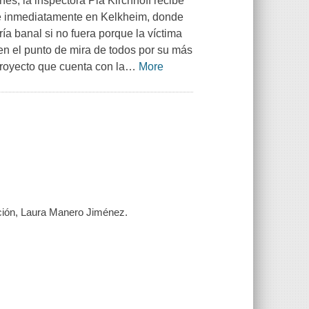
es, la inspectora Pia Kirchhoff recibe
se inmediatamente en Kelkheim, donde
ía banal si no fuera porque la víctima
en el punto de mira de todos por su más
royecto que cuenta con la
…
More
ión, Laura Manero Jiménez.