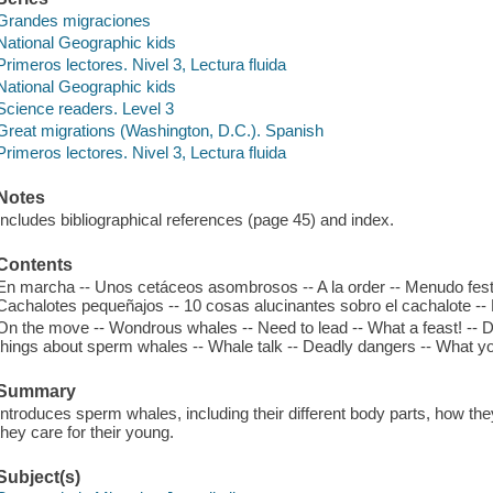
Grandes migraciones
National Geographic kids
Primeros lectores. Nivel 3, Lectura fluida
National Geographic kids
Science readers. Level 3
Great migrations (Washington, D.C.). Spanish
Primeros lectores. Nivel 3, Lectura fluida
Notes
Includes bibliographical references (page 45) and index.
Contents
En marcha -- Unos cetáceos asombrosos -- A la order -- Menudo fest
Cachalotes pequeñajos -- 10 cosas alucinantes sobro el cachalote -- P
On the move -- Wondrous whales -- Need to lead -- What a feast! -- 
things about sperm whales -- Whale talk -- Deadly dangers -- What y
Summary
Introduces sperm whales, including their different body parts, how the
they care for their young.
Subject(s)