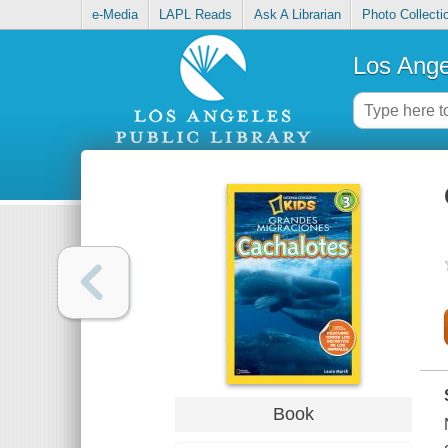
e-Media
LAPL Reads
Ask A Librarian
Photo Collecti
Los Ange
Book