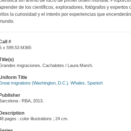
científica sin ánimo de lucro de primer orden mundial. Proporcio
aprender de los científicos, exploradores, fotógrafos y expertos
ellos la curiosidad y el interés por experiencias que encenderán
mundo.
Call #
S x 599.53 M365
Title(s)
Grandes migraciones. Cachalotes / Laura Marsh.
Uniform Title
Great migrations (Washington, D.C.). Whales. Spanish
Publisher
Barcelona : RBA, 2013.
Description
48 pages : color illustrations ; 24 cm.
Series